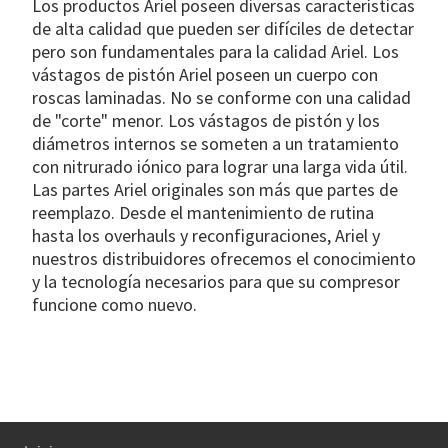
Los productos Ariel poseen diversas características
de alta calidad que pueden ser difíciles de detectar
pero son fundamentales para la calidad Ariel. Los
vástagos de pistón Ariel poseen un cuerpo con
Bloques de
roscas laminadas. No se conforme con una calidad
distribución
Las técnicas de fabricación con
de "corte" menor. Los vástagos de pistón y los
precisión garantizan que los bloques
de distribución Ariel cumplan con los
diámetros internos se someten a un tratamiento
valores de tolerancias críticas. Las
válvulas divisoras y las placas base
con nitrurado iónico para lograr una larga vida útil.
pueden ser identificadas fácilmente
ya que poseen el logotipo de Ariel y
el número de parte grabados con
Las partes Ariel originales son más que partes de
láser.
reemplazo. Desde el mantenimiento de rutina
hasta los overhauls y reconfiguraciones, Ariel y
nuestros distribuidores ofrecemos el conocimiento
y la tecnología necesarios para que su compresor
funcione como nuevo.