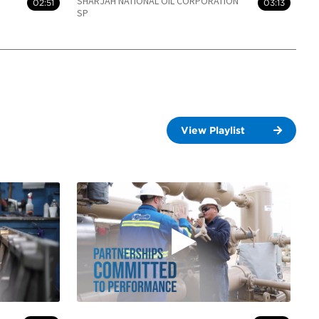
SHARJAH NATIONAL OIL CORPORATION
02:51
03:13
SP
View Playlist