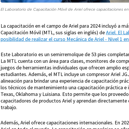
El Laboratorio de Capacitación Móvil de Ariel ofrece capacitaciones en 
La capacitación en el campo de Ariel para 2024 incluyó a má
Capacitación Móvil (MTL, sus siglas en inglés) de
Ariel. El L
posibilidad de realizar el curso Mecánica de Ariel - Nivel 1 en
Este Laboratorio es un semirremolque de 53 pies completam
La MTL cuenta con un área para clases, monitores de compu
juegos de herramientas individuales que ofrecen amplio espa
estudiantes. Además, el MTL incluye un compresor Ariel J
alineación para brindar una experiencia de capacitación prác
los técnicos de mantenimiento una capacitación práctica e 
Texas, Oklahoma y Luisiana. Esto permite que los proveedore
capacitadores de productos Ariel y aprendan directamente d
trabajo.
Además, Ariel ofrece capacitaciones internacionales. En 20